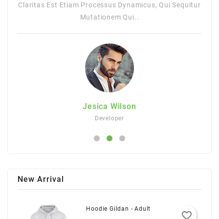
itur
Claritas Est Etiam Processus Dynamicus, Qui Sequitur
Mutationem Qui..
Jesica Wilson
Developer
New Arrival
Hoodie Gildan - Adult
favorite_border