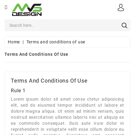
CATEGORY
Apparel
Sports
Home
Terms and conditions of use
Safety
Terms And Conditions Of Use
&
Uniforms
Office
Terms And Conditions Of Use
Supplies
Rule 1
Lorem ipsum dolor sit amet conse ctetur adipisicing
Corporate
elit, sed do eiusmod tempor incididunt ut labore et
E-
dolore magna aliqua. Ut enim ad minim veniam, quis
Stores
nostrud exercitation ullamco laboris nisi ut aliquip ex
ea commodo consequat. Duis aute irure dolor in
About
reprehenderit in voluptate velit esse cillum dolore eu
Us