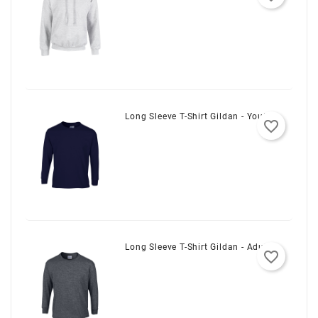
Long Sleeve T-Shirt Gildan - Youth
favorite_border
Long Sleeve T-Shirt Gildan - Adult
favorite_border